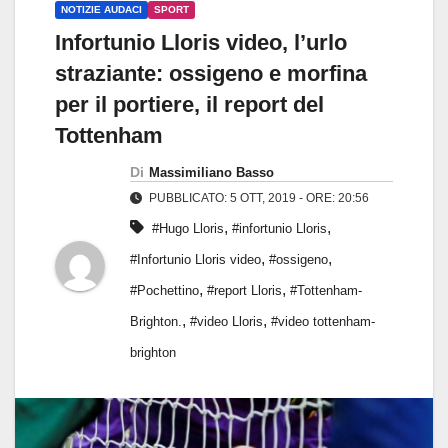
NOTIZIE AUDACI
SPORT
Infortunio Lloris video, l’urlo
straziante: ossigeno e morfina
per il portiere, il report del
Tottenham
Di
Massimiliano Basso
PUBBLICATO: 5 OTT, 2019 - ORE: 20:56
,
,
#Hugo Lloris
#infortunio Lloris
,
,
#Infortunio Lloris video
#ossigeno
,
,
#Pochettino
#report Lloris
#Tottenham-
,
,
Brighton.
#video Lloris
#video tottenham-
brighton