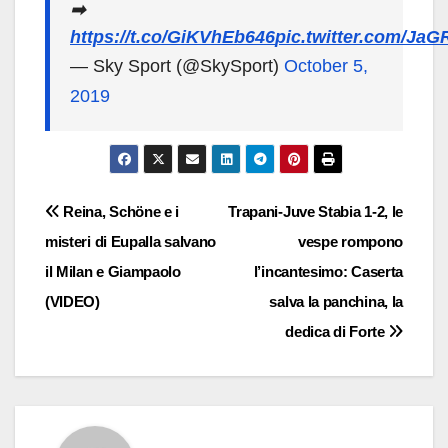
➡
https://t.co/GiKVhEb646
pic.twitter.com/Ja
— Sky Sport (@SkySport)
October 5,
2019
Navigazione
Reina, Schöne e i
Trapani-Juve Stabia 1-2, le
misteri di Eupalla salvano
vespe rompono
articoli
il Milan e Giampaolo
l’incantesimo: Caserta
(VIDEO)
salva la panchina, la
dedica di Forte