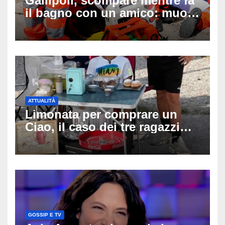
Gallipoli, scompare mentre fa
il bagno con un amico: muore
a 19 anni dopo 45 minuti di
disperati tentativi di
rianimazione
ATTUALITÀ
Limonata per comprare un
Ciao, il caso dei tre ragazzi
divide l’Italia: Fedriga li invita
in Regione, Vannacci li
difende
GOSSIP E TV