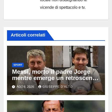
vicende di spettacolo e tv.
Articoli correlati
SPORT
Messi, morto il padre Jorge
mentre emerge un retroscena
choc: le minacce di morte al
AGO 8, 2026
GIUSEPPE D'ALTO
fuoriclasse durante i Mondiali