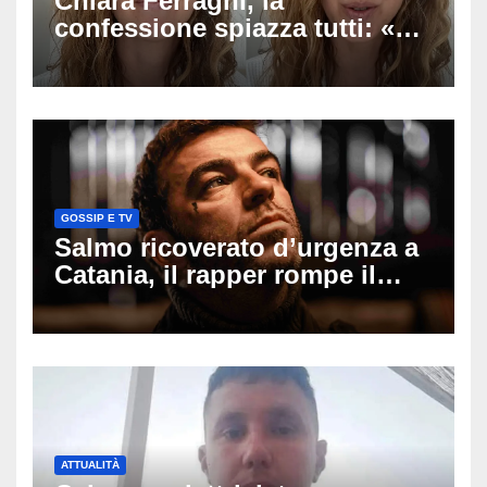
Chiara Ferragni, la
confessione spiazza tutti: «Un
mio ex voleva che mi rifacessi
il seno». Poi svela i ritocchi di
cui si è pentita
GOSSIP E TV
Salmo ricoverato d’urgenza a
Catania, il rapper rompe il
silenzio dopo la notte in
ospedale: come sta e cosa
succede al tour
ATTUALITÀ