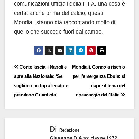
comunicazioni ufficiali della FIFA, una cosa è
certa: anche prima del calcio, questi
Mondiali stanno già raccontando molto di
quello che succede fuori dal campo.
Navigazione
Conte lascia il Napoli e
Mondiali, Congo a rischio
apre alla Nazionale: ‘Se
per l’emergenza Ebola: si
articoli
vogliono un top allenatore
riapre il tema del
prendano Guardiola’
ripescaggio dell’Italia
Di
Redazione
Giuseppe D’Alto
: classe 1972,