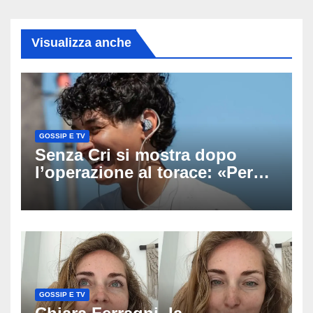
Visualizza anche
GOSSIP E TV
Senza Cri si mostra dopo
l’operazione al torace: «Per
anni mi sentivo in trappola», il
racconto sul difficile percorso
verso la serenità
GOSSIP E TV