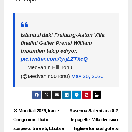
İstanbul'daki Freiburg-Aston Villa
finalini Galler Prensi William
tribünden takip ediyor.
pic.twitter.com/tytjLZTXcQ
— Medyanın Elli Tonu
(@Medyanin50Tonu)
May 20, 2026
Navigazione
Mondiali 2026, Iran e
Ravenna-Salernitana 0-2,
Congo con il fiato
le pagelle: Villa decisivo,
articoli
sospeso: tra visti, Ebola e
Inglese torna al gol e si