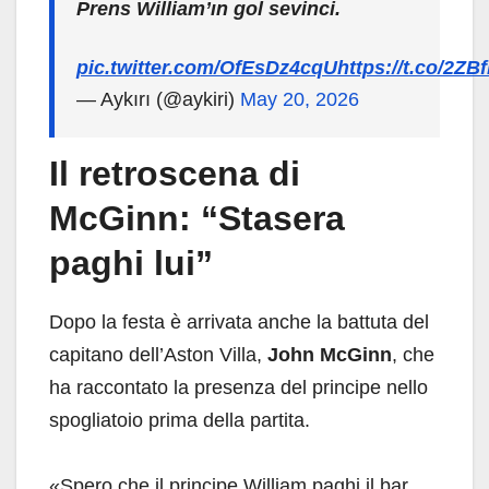
Prens William’ın gol sevinci.
pic.twitter.com/OfEsDz4cqU
https://t.co/2ZB
— Aykırı (@aykiri)
May 20, 2026
Il retroscena di
McGinn: “Stasera
paghi lui”
Dopo la festa è arrivata anche la battuta del
capitano dell’Aston Villa,
John McGinn
, che
ha raccontato la presenza del principe nello
spogliatoio prima della partita.
«Spero che il principe William paghi il bar