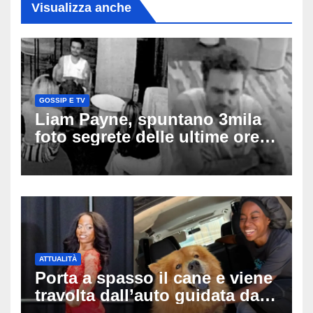
Visualizza anche
GOSSIP E TV
Liam Payne, spuntano 3mila
foto segrete delle ultime ore:
cosa è successo prima della
tragica caduta dall’hotel
ATTUALITÀ
Porta a spasso il cane e viene
travolta dall’auto guidata da
due bambini di 4 e 6 anni: l’ex