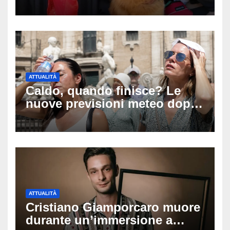
miss Kiara Bowling lotta tra la
vita e la morte
ATTUALITÀ
Caldo, quando finisce? Le
nuove previsioni meteo dopo
Ferragosto: ecco quando
potrebbe arrivare la svolta
ATTUALITÀ
Cristiano Giamporcaro muore
durante un’immersione a