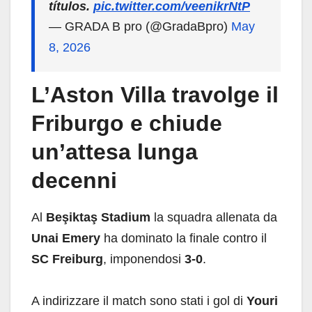
títulos.
pic.twitter.com/veenikrNtP
— GRADA B pro (@GradaBpro)
May
8, 2026
L’Aston Villa travolge il
Friburgo e chiude
un’attesa lunga
decenni
Al
Beşiktaş Stadium
la squadra allenata da
Unai Emery
ha dominato la finale contro il
SC Freiburg
, imponendosi
3-0
.
A indirizzare il match sono stati i gol di
Youri