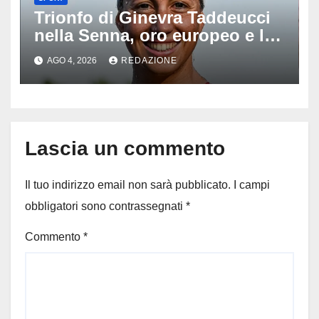
Trionfo di Ginevra Taddeucci
nella Senna, oro europeo e la
stoccata sul fiume di Parigi:
AGO 4, 2026
REDAZIONE
‘Era bella zozza’
Lascia un commento
Il tuo indirizzo email non sarà pubblicato.
I campi
obbligatori sono contrassegnati
*
Commento
*