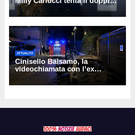
Milly Carlucci tenta il doppio
colpo: tra i papabili Ornella
Muti e Monica Guerritore
ATTUALITÀ
Cinisello Balsamo, la
videochiamata con l’ex
fidanzata e il dramma: 35enne
lotta tra la vita e la morte