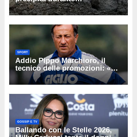
un’escursione: tragedia sul
Latemar davanti alla famiglia
SPORT
Addio Pippo Marchioro, il
tecnico delle promozioni: «Ha
scritto pagine indimenticabili
del nostro calcio»
GOSSIP E TV
Ballando con le Stelle 2026,