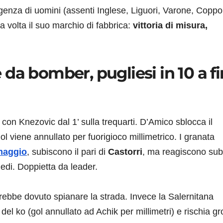
genza di uomini (assenti Inglese, Liguori, Varone, Coppo
volta il suo marchio di fabbrica:
vittoria di misura,
da bomber, pugliesi in 10 a f
, con Knezovic dal 1’ sulla trequarti. D’Amico sblocca il
 gol viene annullato per fuorigioco millimetrico. I granata
aggio
, subiscono il pari di
Castorri
, ma reagiscono subi
iedi. Doppietta da leader.
vrebbe dovuto spianare la strada. Invece la Salernitana
 del ko (gol annullato ad Achik per millimetri) e rischia g