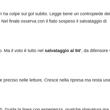
n ha colpe sul gol subito. Legge bene un contropiede de
Nel finale osserva con il fiato sospeso il salvataggio di
. Ma il voto è tutto nel
salvataggio al 94’
, da difensore 
e preciso nelle letture. Cresce nella ripresa ma resta un
-0. Guida la linea con esperienza, qualche sbavatura ma