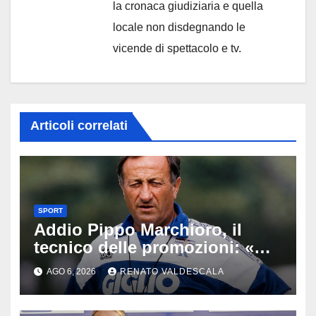
la cronaca giudiziaria e quella
locale non disdegnando le
vicende di spettacolo e tv.
Articoli correlati
SPORT
Addio Pippo Marchioro, il
tecnico delle promozioni: «Ha
scritto pagine indimenticabili
AGO 6, 2026
RENATO VALDESCALA
del nostro calcio»