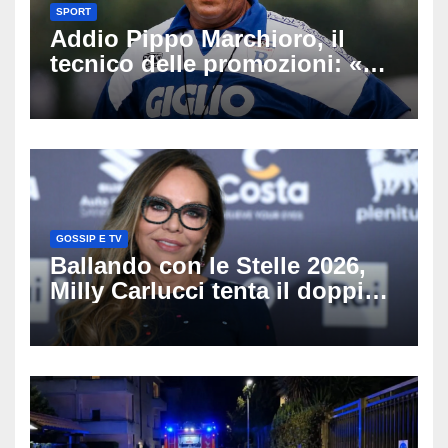
SPORT
Addio Pippo Marchioro, il
tecnico delle promozioni: «Ha
scritto pagine indimenticabili
del nostro calcio»
GOSSIP E TV
Ballando con le Stelle 2026,
Milly Carlucci tenta il doppio
colpo: tra i papabili Ornella
Muti e Monica Guerritore