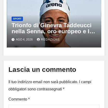
SPORT
Trionfo di Ginevra Taddeucci
nella Senna, oro europeo e la
stoccata sul fiume di Parigi:
AGO 4, 2026
REDAZIONE
‘Era bella zozza’
Lascia un commento
Il tuo indirizzo email non sarà pubblicato.
I campi
obbligatori sono contrassegnati
*
Commento
*