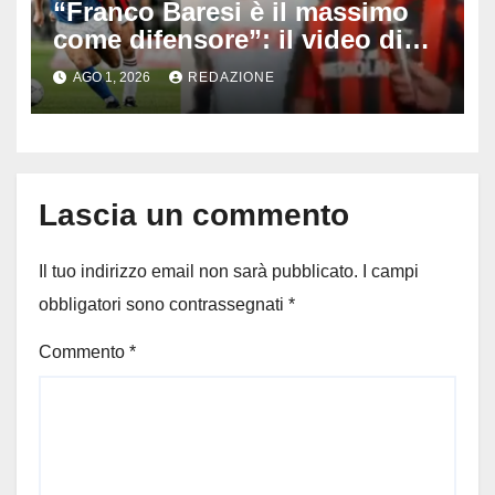
“Franco Baresi è il massimo
come difensore”: il video di
Maradona emoziona il calcio
AGO 1, 2026
REDAZIONE
dopo la morte del capitano del
Milan
Lascia un commento
Il tuo indirizzo email non sarà pubblicato.
I campi
obbligatori sono contrassegnati
*
Commento
*