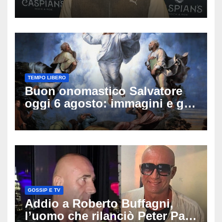
famiglia rompe il silenzio
sulle sue condizioni
TEMPO LIBERO
Buon onomastico Salvatore
oggi 6 agosto: immagini e gif
di auguri da condividere
GOSSIP E TV
Addio a Roberto Buffagni,
l’uomo che rilanciò Peter Pan