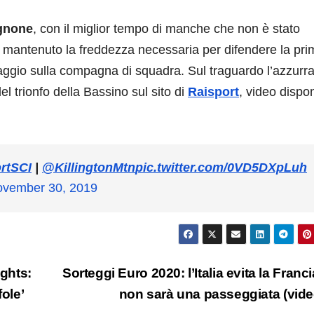
ignone
, con il miglior tempo di manche che non è stato
mantenuto la freddezza necessaria per difendere la pri
aggio sulla compagna di squadra. Sul traguardo l’azzurr
el trionfo della Bassino sul sito di
Raisport
, video dispon
rtSCI
|
@KillingtonMtn
pic.twitter.com/0VD5DXpLuh
vember 30, 2019
ights:
Sorteggi Euro 2020: l’Italia evita la Franc
fole’
non sarà una passeggiata (vid