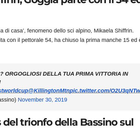
na di casa’, fenomeno dello sci alpino, Mikaela Shiffrin.
ta con il pettorale 54, ha chiuso la prima manche 15 ed 
?? ORGOGLIOSI DELLA TUA PRIMA VITTORIA IN
N
stworldcup
@KillingtonMtn
pic.twitter.com/O2U3qNTw
assino)
November 30, 2019
s del trionfo della Bassino sul