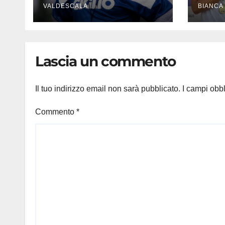
indimenticabili del
VALDESCALA
sinc
BIANCA
nostro calcio»
meda
Lascia un commento
Il tuo indirizzo email non sarà pubblicato.
I campi obb
Commento
*