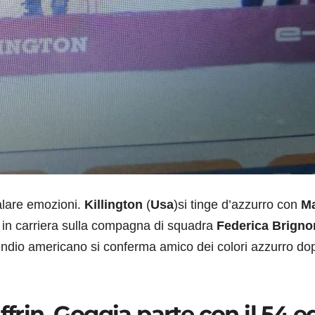
alare emozioni.
Killington
(
Usa
)si tinge d’azzurro con
Ma
in carriera sulla compagna di squadra
Federica Brigno
endio americano si conferma amico dei colori azzurro dop
ffrin, Goggia parte con il 54 e