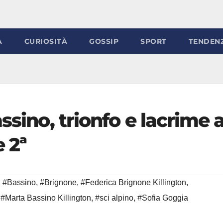
À
CURIOSITÀ
GOSSIP
SPORT
TENDEN
ssino, trionfo e lacrime 
 2ª
#Bassino
,
#Brignone
,
#Federica Brignone Killington
,
,
#Marta Bassino Killington
,
#sci alpino
,
#Sofia Goggia