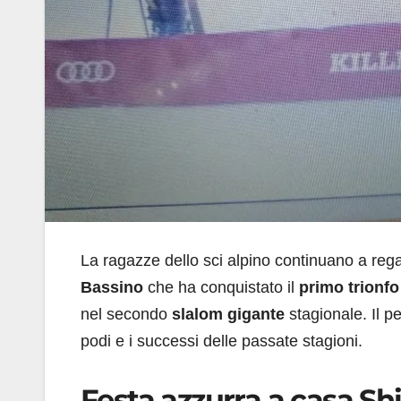
La ragazze dello sci alpino continuano a reg
Bassino
che ha conquistato il
primo trionfo
nel secondo
slalom gigante
stagionale. Il p
podi e i successi delle passate stagioni.
Festa azzurra a casa Shi