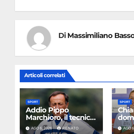
Di
Massimiliano Bass
Articoli correlati
SPORT
SPORT
Addio Pippo
Chia
Marchioro, il tecnico
domi
delle promozioni:
di Pa
AGO 6, 2026
RENATO
AGO 6
«Ha scritto pagine
in c