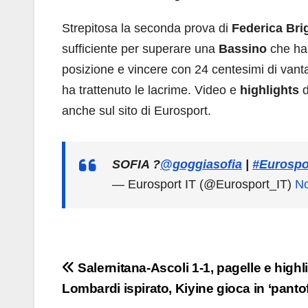
Strepitosa la seconda prova di
Federica Br
sufficiente per superare una
Bassino
che ha 
posizione e vincere con 24 centesimi di vant
ha trattenuto le lacrime. Video e
highlights
d
anche sul sito di Eurosport.
SOFIA ?️
@goggiasofia
|
#Eurospo
— Eurosport IT (@Eurosport_IT)
No
Navigazione
Salernitana-Ascoli 1-1, pagelle e highl
Lombardi ispirato, Kiyine gioca in ‘panto
articoli