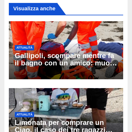
Visualizza anche
ATTUALITÀ
Gallipoli, scompare mentre fa
il bagno con un amico: muore
a 19 anni dopo 45 minuti di
disperati tentativi di
rianimazione
ATTUALITÀ
Limonata per comprare un
Ciao, il caso dei tre ragazzi