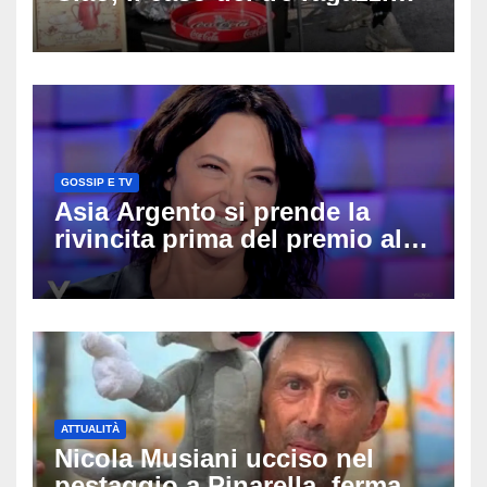
divide l’Italia: Fedriga li invita
in Regione, Vannacci li
difende
GOSSIP E TV
Asia Argento si prende la
rivincita prima del premio alla
carriera: «Mi chiamano
raccomandata e cagna»
ATTUALITÀ
Nicola Musiani ucciso nel
pestaggio a Pinarella, fermati