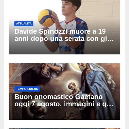
ATTUALITÀ
Davide Spinozzi muore a 19
anni dopo una serata con gli
amici: il mistero dello
schianto senza frenata
TEMPO LIBERO
Buon onomastico Gaetano
oggi 7 agosto, immagini e gif
di auguri da condividere sui
social