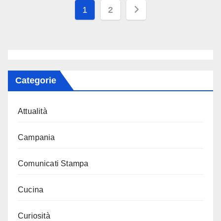
Paginazione
1
2
degli
articoli
Categorie
Attualità
Campania
Comunicati Stampa
Cucina
Curiosità