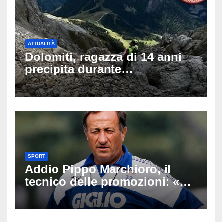
ATTUALITÀ
Dolomiti, ragazza di 14 anni
precipita durante
un’escursione: tragedia sul
Latemar davanti alla famiglia
SPORT
Addio Pippo Marchioro, il
tecnico delle promozioni: «Ha
scritto pagine indimenticabili
del nostro calcio»