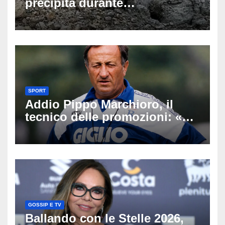
precipita durante
un’escursione: tragedia sul
Latemar davanti alla famiglia
SPORT
Addio Pippo Marchioro, il
tecnico delle promozioni: «Ha
scritto pagine indimenticabili
del nostro calcio»
GOSSIP E TV
Ballando con le Stelle 2026,