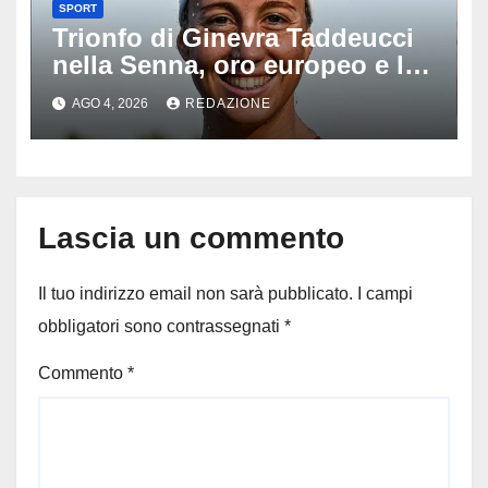
SPORT
Trionfo di Ginevra Taddeucci
nella Senna, oro europeo e la
stoccata sul fiume di Parigi:
AGO 4, 2026
REDAZIONE
‘Era bella zozza’
Lascia un commento
Il tuo indirizzo email non sarà pubblicato.
I campi
obbligatori sono contrassegnati
*
Commento
*