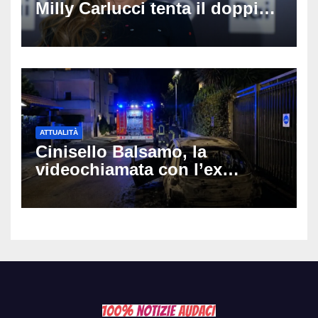
Milly Carlucci tenta il doppio
colpo: tra i papabili Ornella
Muti e Monica Guerritore
ATTUALITÀ
Cinisello Balsamo, la
videochiamata con l’ex
fidanzata e il dramma: 35enne
lotta tra la vita e la morte