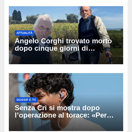
nautico, cosa emerge sulla
tragedia
ATTUALITÀ
Angelo Corghi trovato morto
dopo cinque giorni di
ricerche: il giallo dell’80enne
scomparso dopo essere
uscito dall’Inps a Grosseto
GOSSIP E TV
Senza Cri si mostra dopo
l’operazione al torace: «Per
anni mi sentivo in trappola», il
racconto sul difficile percorso