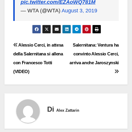
pic.twitter.com/EZAoWQ781M
— WTA (@WTA)
August 3, 2019
Navigazione
Alessio Cerci, in attesa
Salernitana: Ventura ha
della Salernitana si allena
convinto Alessio Cerci,
articoli
con Francesco Totti
arriva anche Jaroszynski
(VIDEO)
Di
Alex Zattarin