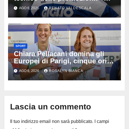
scritto pagine indimenticabili
AGO 6, 2026
RENATO VALDESCALA
del nostro calcio»
SPORT
Chiara Pellacani domina gli
Europei di Parigi, cinque ori in
cinque gare: ‘Nel sincro siamo
AGO 6, 2026
ROSALYN BIANCA
da medaglia olimpica’
Lascia un commento
Il tuo indirizzo email non sarà pubblicato.
I campi