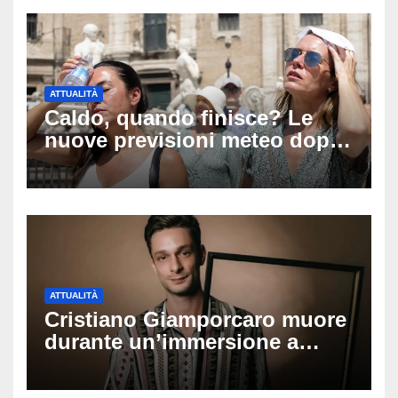
ATTUALITÀ
Caldo, quando finisce? Le
nuove previsioni meteo dopo
Ferragosto: ecco quando
potrebbe arrivare la svolta
ATTUALITÀ
Cristiano Giamporcaro muore
durante un’immersione a
Lampedusa: aperta
un’inchiesta per omicidio