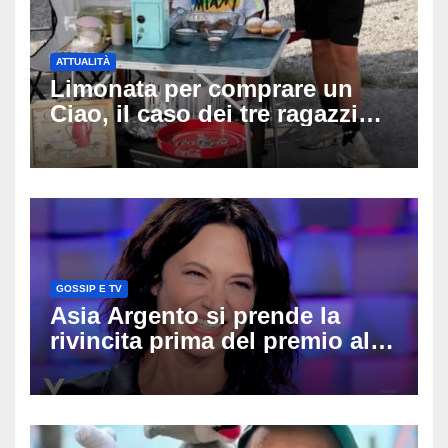
ATTUALITÀ
Limonata per comprare un
Ciao, il caso dei tre ragazzi
divide l’Italia: Fedriga li invita
in Regione, Vannacci li
difende
GOSSIP E TV
Asia Argento si prende la
rivincita prima del premio alla
carriera: «Mi chiamano
raccomandata e cagna»