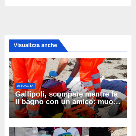
Visualizza anche
ATTUALITÀ
Gallipoli, scompare mentre fa
il bagno con un amico: muore
a 19 anni dopo 45 minuti di
disperati tentativi di
rianimazione