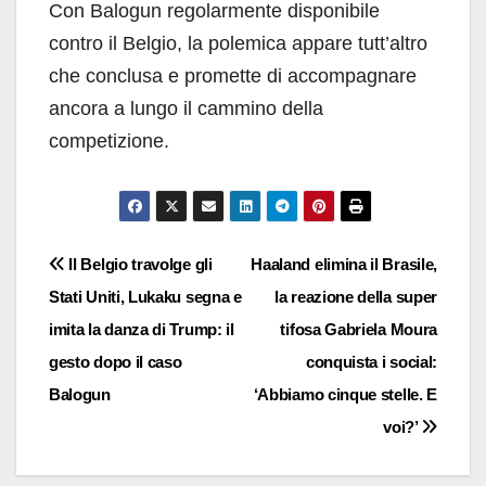
Con Balogun regolarmente disponibile
contro il Belgio, la polemica appare tutt’altro
che conclusa e promette di accompagnare
ancora a lungo il cammino della
competizione.
Navigazione
Il Belgio travolge gli
Haaland elimina il Brasile,
Stati Uniti, Lukaku segna e
la reazione della super
articoli
imita la danza di Trump: il
tifosa Gabriela Moura
gesto dopo il caso
conquista i social:
Balogun
‘Abbiamo cinque stelle. E
voi?’