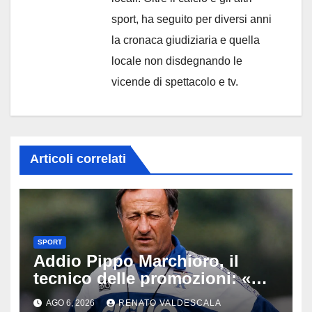
sport, ha seguito per diversi anni
la cronaca giudiziaria e quella
locale non disdegnando le
vicende di spettacolo e tv.
Articoli correlati
SPORT
Addio Pippo Marchioro, il
tecnico delle promozioni: «Ha
scritto pagine indimenticabili
AGO 6, 2026
RENATO VALDESCALA