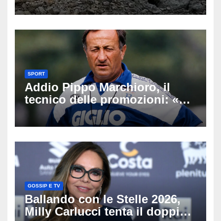
Latemar davanti alla famiglia
SPORT
Addio Pippo Marchioro, il
tecnico delle promozioni: «Ha
scritto pagine indimenticabili
del nostro calcio»
GOSSIP E TV
Ballando con le Stelle 2026,
Milly Carlucci tenta il doppio