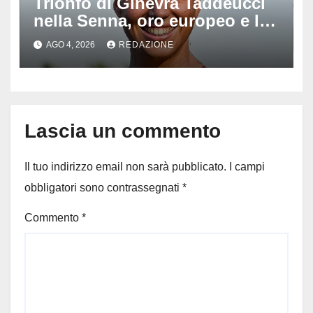
Trionfo di Ginevra Taddeucci
nella Senna, oro europeo e la
stoccata sul fiume di Parigi:
AGO 4, 2026
REDAZIONE
‘Era bella zozza’
Lascia un commento
Il tuo indirizzo email non sarà pubblicato.
I campi
obbligatori sono contrassegnati
*
Commento
*