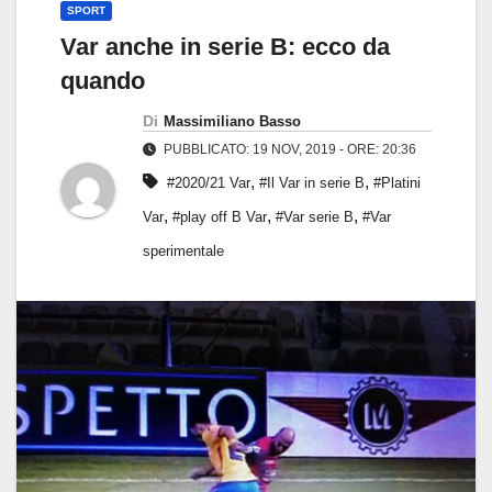
SPORT
Var anche in serie B: ecco da
quando
Di
Massimiliano Basso
PUBBLICATO: 19 NOV, 2019 - ORE: 20:36
,
,
#2020/21 Var
#Il Var in serie B
#Platini
,
,
,
Var
#play off B Var
#Var serie B
#Var
sperimentale