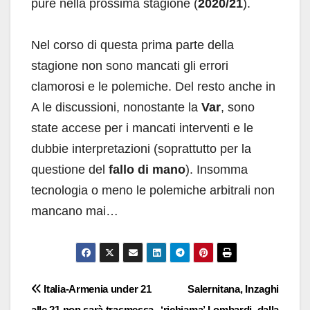
pure nella prossima stagione (
2020/21
).
Nel corso di questa prima parte della
stagione non sono mancati gli errori
clamorosi e le polemiche. Del resto anche in
A le discussioni, nonostante la
Var
, sono
state accese per i mancati interventi e le
dubbie interpretazioni (soprattutto per la
questione del
fallo di mano
). Insomma
tecnologia o meno le polemiche arbitrali non
mancano mai…
Navigazione
Italia-Armenia under 21
Salernitana, Inzaghi
alle 21 non sarà trasmessa
‘richiama’ Lombardi, dalla