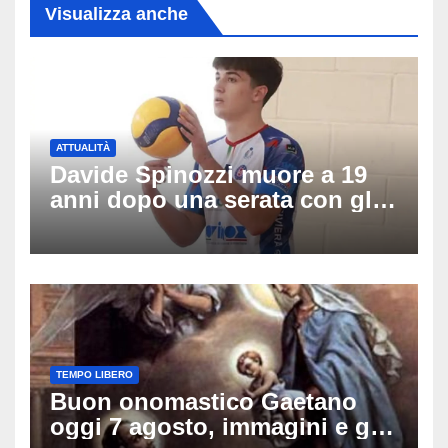
Visualizza anche
ATTUALITÀ
Davide Spinozzi muore a 19
anni dopo una serata con gli
amici: il mistero dello
schianto senza frenata
TEMPO LIBERO
Buon onomastico Gaetano
oggi 7 agosto, immagini e gif