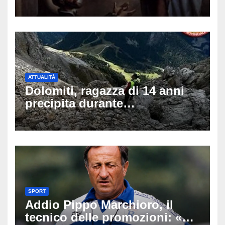
di auguri da condividere sui
social
ATTUALITÀ
Dolomiti, ragazza di 14 anni
precipita durante
un’escursione: tragedia sul
Latemar davanti alla famiglia
SPORT
Addio Pippo Marchioro, il
tecnico delle promozioni: «Ha