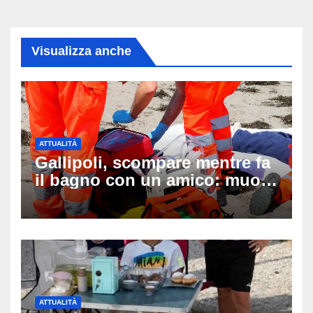
Visualizza anche
ATTUALITÀ
Gallipoli, scompare mentre fa
il bagno con un amico: muore
a 19 anni dopo 45 minuti di
disperati tentativi di
rianimazione
ATTUALITÀ