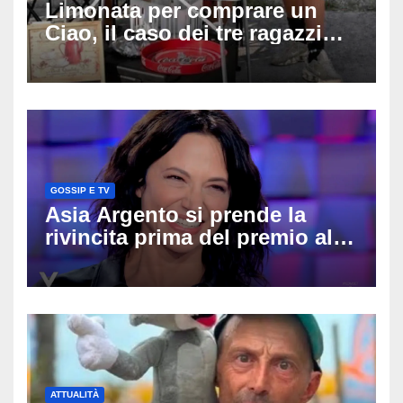
Limonata per comprare un
Ciao, il caso dei tre ragazzi
divide l’Italia: Fedriga li invita
in Regione, Vannacci li
difende
GOSSIP E TV
Asia Argento si prende la
rivincita prima del premio alla
carriera: «Mi chiamano
raccomandata e cagna»
ATTUALITÀ