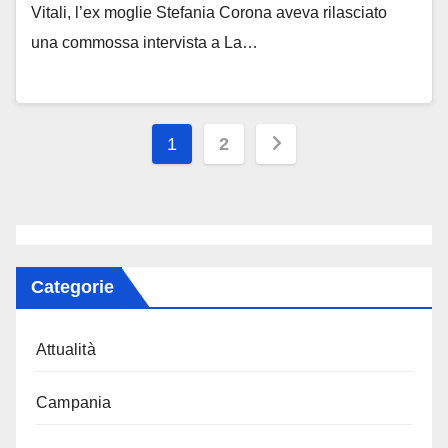
Vitali, l’ex moglie Stefania Corona aveva rilasciato
una commossa intervista a La…
Paginazione
1
2
degli
articoli
Categorie
Attualità
Campania