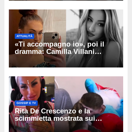
ATTUALITÀ
«Ti accompagno io», poi il
dramma: Camilla Villani
muore a 20 anni dopo lo
schianto contro un muro,
cosa è successo
GOSSIP E TV
Rita De Crescenzo e la
scimmietta mostrata sui
social: scattano esposti, cosa