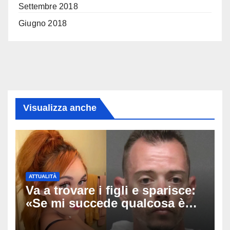
Settembre 2018
Giugno 2018
Visualizza anche
ATTUALITÀ
Va a trovare i figli e sparisce:
«Se mi succede qualcosa è
stato lui», Tatiana McIntyre
trovata morta a Fresno