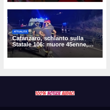
rischia l’influencer
ATTUALITÀ
Catanzaro, schianto sulla
Statale 106: muore 45enne,
coinvolti un’auto, un suv e
una moto