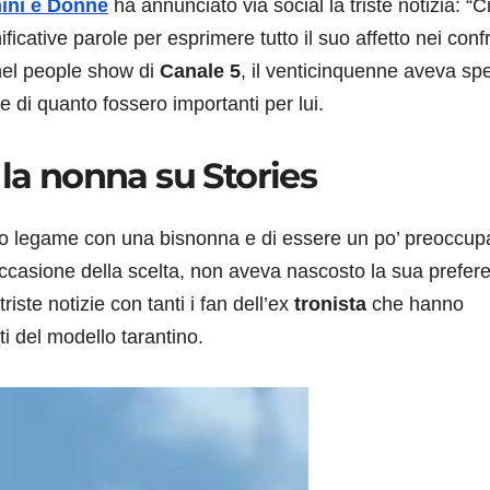
ni e Donne
ha annunciato via social la triste notizia: “C
cative parole per esprimere tutto il suo affetto nei confr
nel people show di
Canale 5
, il venticinquenne aveva sp
e di quanto fossero importanti per lui.
 la nonna su Stories
ndo legame con una bisnonna e di essere un po’ preoccup
in occasione della scelta, non aveva nascosto la sua prefer
iste notizie con tanti i fan dell’ex
tronista
che hanno
i del modello tarantino.