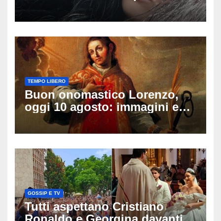
di compleanno: trovata senza
vita nell’ex consorzio, è giallo
sulle ultime ore
TEMPO LIBERO
Buon onomastico Lorenzo,
oggi 10 agosto: immagini e
gif di auguri da condividere
sui social
GOSSIP E TV
Tutti aspettano Cristiano
Ronaldo e Georgina davanti