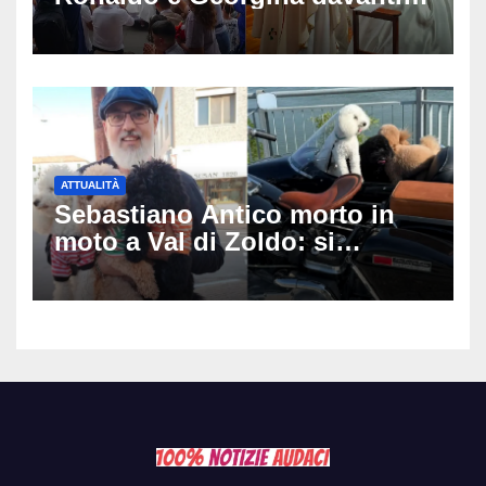
alla cattedrale: ma il
matrimonio era di un’altra
coppia
ATTUALITÀ
Sebastiano Antico morto in
moto a Val di Zoldo: si
schianta con il sidecar, salvi i
due cagnolini