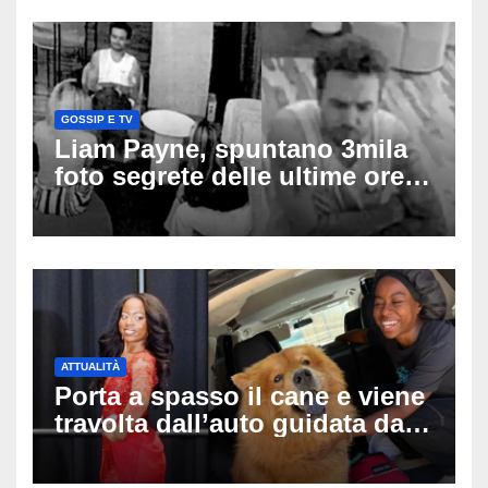
GOSSIP E TV
Liam Payne, spuntano 3mila
foto segrete delle ultime ore:
cosa è successo prima della
tragica caduta dall’hotel
ATTUALITÀ
Porta a spasso il cane e viene
travolta dall’auto guidata da
due bambini di 4 e 6 anni: l’ex
miss Kiara Bowling lotta tra la