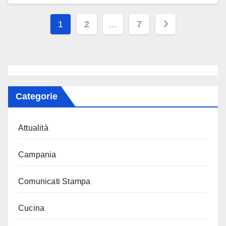
Paginazione
1
2
…
7
degli
articoli
Categorie
Attualità
Campania
Comunicati Stampa
Cucina