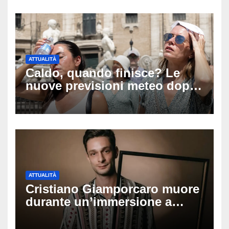
vita e la morte
ATTUALITÀ
Caldo, quando finisce? Le
nuove previsioni meteo dopo
Ferragosto: ecco quando
potrebbe arrivare la svolta
ATTUALITÀ
Cristiano Giamporcaro muore
durante un’immersione a
Lampedusa: aperta
un’inchiesta per omicidio