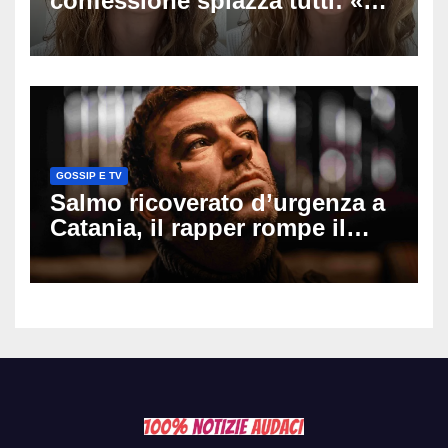
confessione spiazza tutti: «Un
mio ex voleva che mi rifacessi
il seno». Poi svela i ritocchi di
cui si è pentita
GOSSIP E TV
Salmo ricoverato d’urgenza a
Catania, il rapper rompe il
silenzio dopo la notte in
ospedale: come sta e cosa
succede al tour