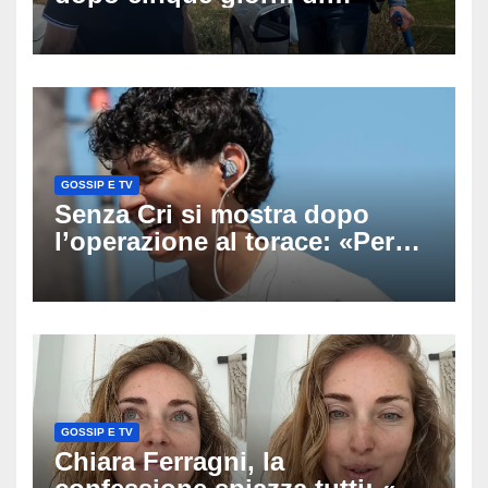
ricerche: il giallo dell’80enne
scomparso dopo essere
uscito dall’Inps a Grosseto
GOSSIP E TV
Senza Cri si mostra dopo
l’operazione al torace: «Per
anni mi sentivo in trappola», il
racconto sul difficile percorso
verso la serenità
GOSSIP E TV
Chiara Ferragni, la