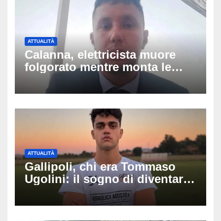
ATTUALITÀ
Calanna, elettricista muore
folgorato mentre monta le
luminarie della festa: chi era
Fabio Calabrò e cosa è
successo
ATTUALITÀ
Gallipoli, chi era Tommaso
Ugolini: il sogno di diventare
medico e la fascia da
capitano, il dolore di Bologna
per il 19enne morto in mare