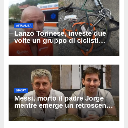
ATTUALITÀ
Lanzo Torinese, investe due
volte un gruppo di ciclisti
dopo una lite: arrestato
73enne, il racconto choc di un
ferito
SPORT
Messi, morto il padre Jorge
mentre emerge un retroscena
choc: le minacce di morte al
fuoriclasse durante i Mondiali