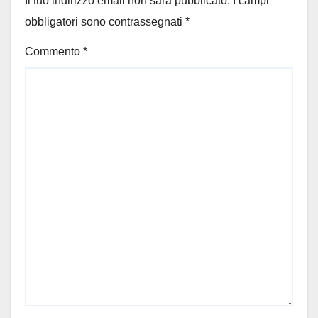
Il tuo indirizzo email non sarà pubblicato.
I campi
obbligatori sono contrassegnati
*
Commento
*