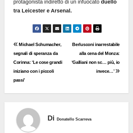
protagonista indiretto di un infuocato
duello
tra Leicester e Arsenal.
Navigazione
Michael Schumacher,
Berlusconi inarrestabile
segnali di speranza da
alla cena del Monza:
articoli
Corinna: ‘Le cose grandi
‘Galliani non sc… più, io
iniziano con i piccoli
invece…’
passi’
Di
Donatello Scarreva