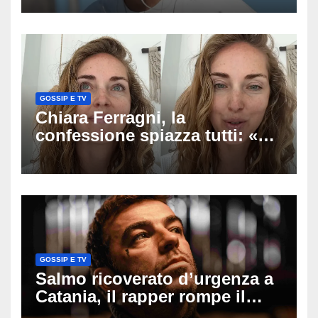
racconto sul difficile percorso
verso la serenità
GOSSIP E TV
Chiara Ferragni, la
confessione spiazza tutti: «Un
mio ex voleva che mi rifacessi
il seno». Poi svela i ritocchi di
cui si è pentita
GOSSIP E TV
Salmo ricoverato d’urgenza a
Catania, il rapper rompe il
silenzio dopo la notte in