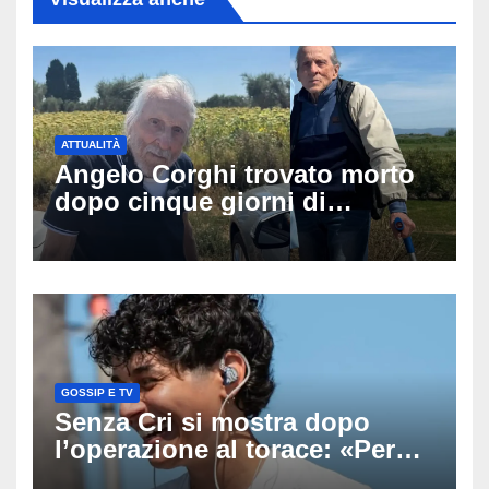
ATTUALITÀ
Angelo Corghi trovato morto
dopo cinque giorni di
ricerche: il giallo dell’80enne
scomparso dopo essere
uscito dall’Inps a Grosseto
GOSSIP E TV
Senza Cri si mostra dopo
l’operazione al torace: «Per
anni mi sentivo in trappola», il