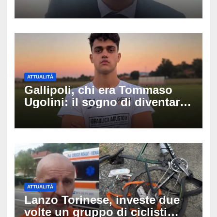
luminarie della festa: chi era
Fabio Calabrò e cosa è
successo
ATTUALITÀ
Gallipoli, chi era Tommaso
Ugolini: il sogno di diventare
medico e la fascia da
capitano, il dolore di Bologna
per il 19enne morto in mare
ATTUALITÀ
Lanzo Torinese, investe due
volte un gruppo di ciclisti