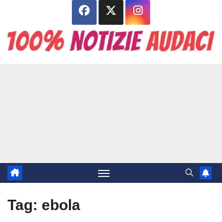
Salta
al
contenuto
Tag:
ebola