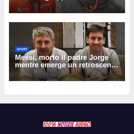
dopo una lite: arrestato
73enne, il racconto choc di un
ferito
SPORT
Messi, morto il padre Jorge
mentre emerge un retroscena
choc: le minacce di morte al
fuoriclasse durante i Mondiali