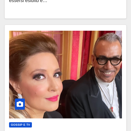
essersi esibito è…
GOSSIP E TV