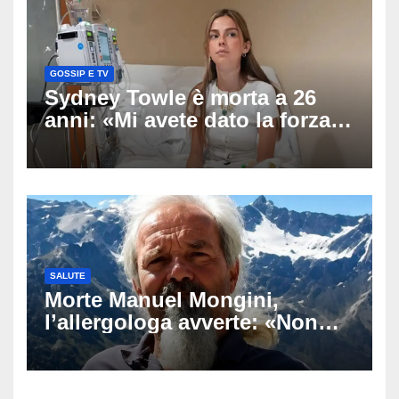
investigatori
GOSSIP E TV
Sydney Towle è morta a 26
anni: «Mi avete dato la forza
di andare avanti», l’ultimo
messaggio dell’influencer
commuove i fan
SALUTE
Morte Manuel Mongini,
l’allergologa avverte: «Non
aspettate di sapere se siete
allergici»