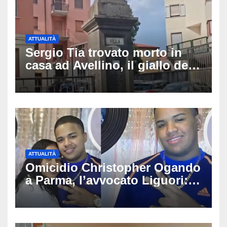
ATTUALITÀ
Sergio Tia trovato morto in
casa ad Avellino, il giallo della
porta socchiusa: disposta
l’autopsia
ATTUALITÀ
Omicidio Christopher Ogando
a Parma, l’avvocato Liguori:
«Ogni elemento va
approfondito fino in fondo»,
migliaia di chat al vaglio degli