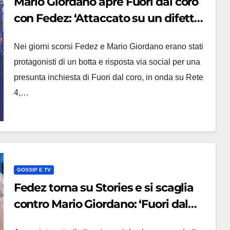
Mario Giordano apre Fuori dal coro
con Fedez: ‘Attaccato su un difetto
dal difensore dei diritti civili’
Nei giorni scorsi Fedez e Mario Giordano erano stati
protagonisti di un botta e risposta via social per una
presunta inchiesta di Fuori dal coro, in onda su Rete
4,…
GOSSIP E TV
Fedez torna su Stories e si scaglia
contro Mario Giordano: ‘Fuori dal
Coro indaga sul mio orientamento’