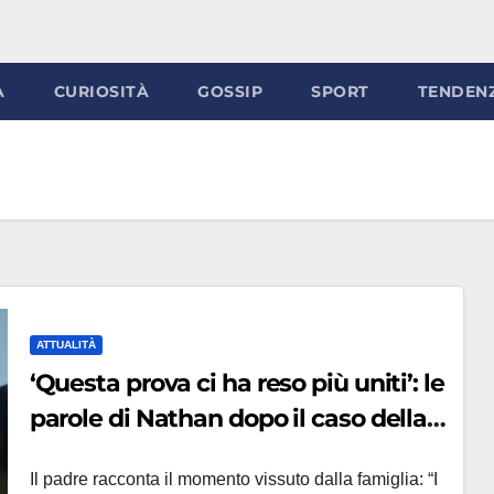
À
CURIOSITÀ
GOSSIP
SPORT
TENDEN
ATTUALITÀ
‘Questa prova ci ha reso più uniti’: le
parole di Nathan dopo il caso della
famiglia nel bosco e il messaggio a
Il padre racconta il momento vissuto dalla famiglia: “I
Catherine