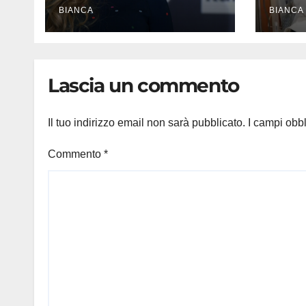
papabili Ornella Muti
BIANCA
l’ul
BIANCA
e Monica Guerritore
dell’
comm
Lascia un commento
Il tuo indirizzo email non sarà pubblicato.
I campi obb
Commento
*