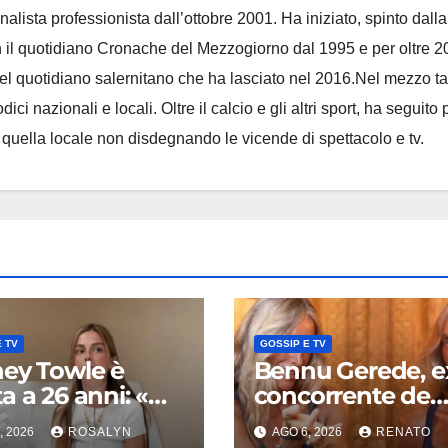
nalista professionista dall’ottobre 2001. Ha iniziato, spinto dalla
on il quotidiano Cronache del Mezzogiorno dal 1995 e per oltre 2
 del quotidiano salernitano che ha lasciato nel 2016.Nel mezzo t
ci nazionali e locali. Oltre il calcio e gli altri sport, ha seguito 
e quella locale non disdegnando le vicende di spettacolo e tv.
 TV
GOSSIP E TV
ey Towle è
Bennu Gerede, e
a a 26 anni: «Mi
concorrente de
 dato la forza di
L’Isola dei Famos
, 2026
ROSALYN
AGO 6, 2026
RENATO
re avanti»,
fermata dopo u