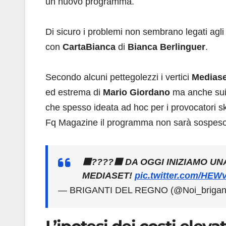
un nuovo programma.
Di sicuro i problemi non sembrano legati agli
con
CartaBianca
di
Bianca Berlinguer
.
Secondo alcuni pettegolezzi i vertici
Medias
ed estrema di
Mario Giordano
ma anche sui 
che spesso ideata ad hoc per i provocatori sk
Fq Magazine il programma non sarà sospeso 
⬛????⬛ DA OGGI INIZIAMO U
MEDIASET!
pic.twitter.com/HE
— BRIGANTI DEL REGNO (@Noi_brigan