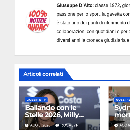
Giuseppe D’Alto
: classe 1972, gior
passione per lo sport, la gavetta c
è stato uno dei punti di riferimento
collaborazioni con quotidiani e periodi
diversi anni la cronaca giudiziaria 
Articoli correlati
GOSSIP E TV
GOSSIP E
Ballando con le
Sydn
Stelle 2026, Milly
mort
Carlucci tenta il
avete
AGO 6, 2026
ROSALYN
AGO 6
doppio colpo: tra i
anda