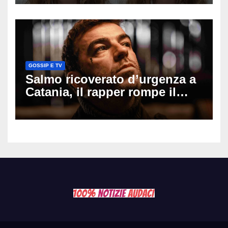
il seno». Poi svela i ritocchi di
cui si è pentita
GOSSIP E TV
Salmo ricoverato d’urgenza a
Catania, il rapper rompe il
silenzio dopo la notte in
ospedale: come sta e cosa
succede al tour