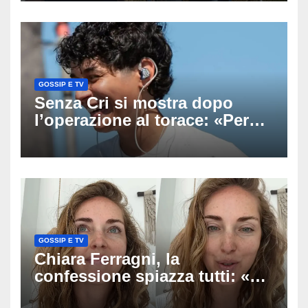
uscito dall’Inps a Grosseto
GOSSIP E TV
Senza Cri si mostra dopo
l’operazione al torace: «Per
anni mi sentivo in trappola», il
racconto sul difficile percorso
verso la serenità
GOSSIP E TV
Chiara Ferragni, la
confessione spiazza tutti: «Un
mio ex voleva che mi rifacessi