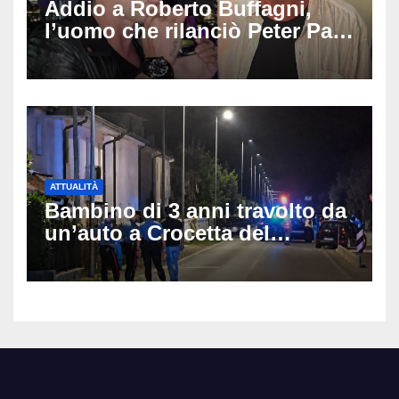
Addio a Roberto Buffagni,
l’uomo che rilanciò Peter Pan
e Villa delle Rose: aveva 59
anni
ATTUALITÀ
Bambino di 3 anni travolto da
un’auto a Crocetta del
Montello: è gravissimo,
trasportato in elicottero a
Padova