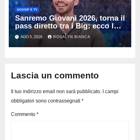
GOSSIP E TV
Sanremo Giovani 2026, torna il
pass diretto tra i Big: ecco la
rivoluzione di Stefano De
AGO 5, 2026
ROSALYN BIANCA
Martino
Lascia un commento
Il tuo indirizzo email non sarà pubblicato.
I campi
obbligatori sono contrassegnati
*
Commento
*