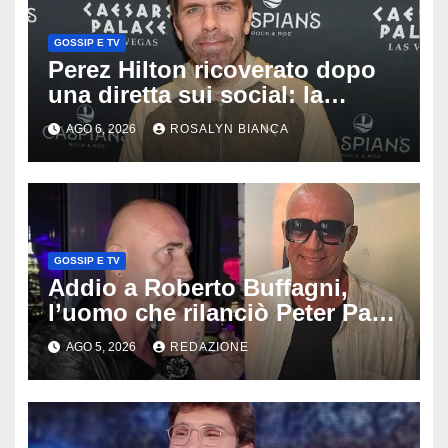
GOSSIP E TV
Perez Hilton ricoverato dopo
una diretta sui social: la
famiglia rompe il silenzio sulle
AGO 6, 2026
ROSALYN BIANCA
sue condizioni
GOSSIP E TV
Addio a Roberto Buffagni,
l’uomo che rilanciò Peter Pan
e Villa delle Rose: aveva 59
AGO 5, 2026
REDAZIONE
anni