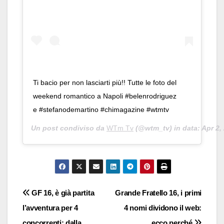
Ti bacio per non lasciarti più!! Tutte le foto del
weekend romantico a Napoli #belenrodriguez
e #stefanodemartino #chimagazine #wtmtv
Un post condiviso da
WTm Tv
(@wtm_tv) in data:
Apr 2,
Navigazione
GF 16, è già partita
Grande Fratello 16, i primi
l’avventura per 4
4 nomi dividono il web:
articoli
concorrenti: dalla
ecco perché