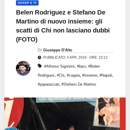
GOSSIP E TV
Belen Rodriguez e Stefano De
Martino di nuovo insieme: gli
scatti di Chi non lasciano dubbi
(FOTO)
Di
Giuseppe D'Alto
PUBBLICATO: 3 APR, 2019 - ORE: 10:12
,
,
#Alfonso Signorini
#baci
#Belen
,
,
,
,
,
Rodriguez
#Chi
#coppia
#insieme
#Napoli
,
#paparazzati
#Stefano De Martino