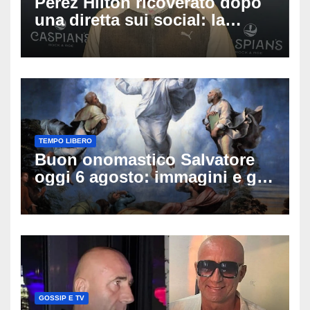
Perez Hilton ricoverato dopo
una diretta sui social: la
famiglia rompe il silenzio
sulle sue condizioni
TEMPO LIBERO
Buon onomastico Salvatore
oggi 6 agosto: immagini e gif
di auguri da condividere
GOSSIP E TV