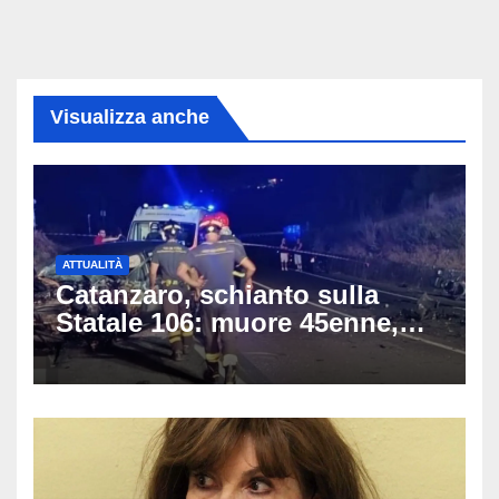
Visualizza anche
ATTUALITÀ
Catanzaro, schianto sulla
Statale 106: muore 45enne,
coinvolti un’auto, un suv e
una moto