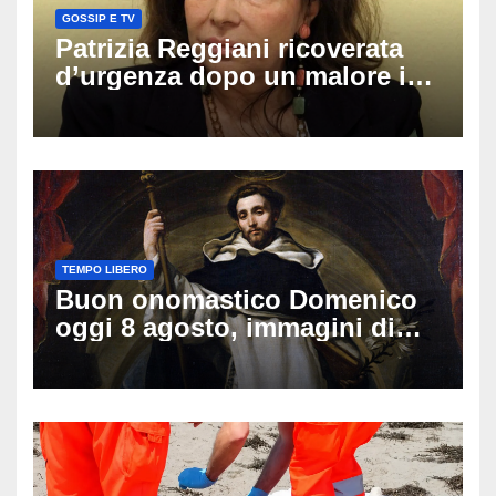
GOSSIP E TV
Patrizia Reggiani ricoverata
d’urgenza dopo un malore in
vacanza: come sta oggi l’ex
Lady Gucci
TEMPO LIBERO
Buon onomastico Domenico
oggi 8 agosto, immagini di
auguri da condividere