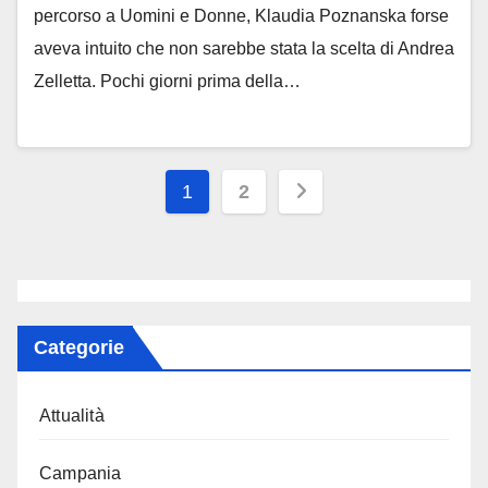
percorso a Uomini e Donne, Klaudia Poznanska forse
aveva intuito che non sarebbe stata la scelta di Andrea
Zelletta. Pochi giorni prima della…
Paginazione
1
2
degli
articoli
Categorie
Attualità
Campania