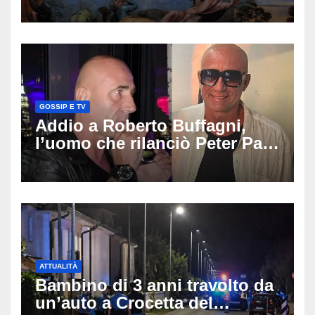
di auguri da condividere
GOSSIP E TV
Addio a Roberto Buffagni,
l’uomo che rilanciò Peter Pan
e Villa delle Rose: aveva 59
anni
ATTUALITÀ
Bambino di 3 anni travolto da
un’auto a Crocetta del