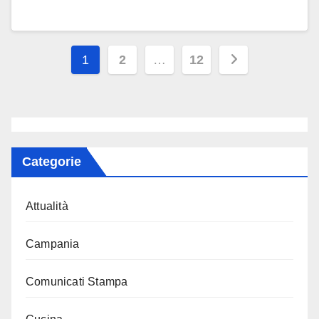
Paginazione
1
2
…
12
degli
articoli
Categorie
Attualità
Campania
Comunicati Stampa