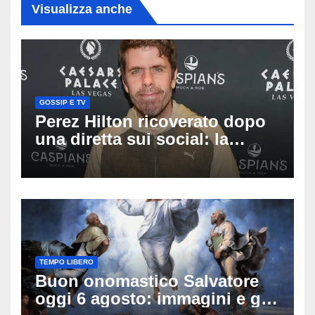
Visualizza anche
GOSSIP E TV
Perez Hilton ricoverato dopo
una diretta sui social: la
famiglia rompe il silenzio
sulle sue condizioni
TEMPO LIBERO
Buon onomastico Salvatore
oggi 6 agosto: immagini e gif