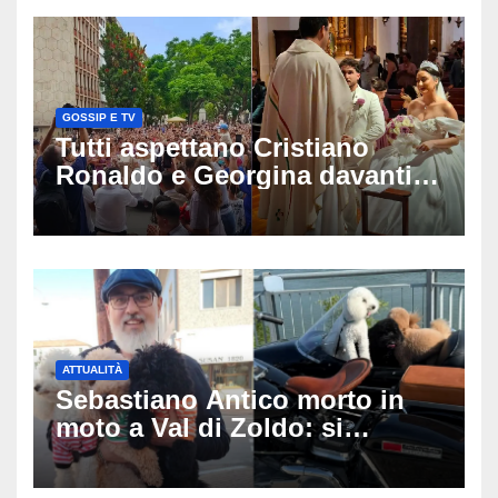
GOSSIP E TV
Tutti aspettano Cristiano
Ronaldo e Georgina davanti
alla cattedrale: ma il
matrimonio era di un’altra
coppia
ATTUALITÀ
Sebastiano Antico morto in
moto a Val di Zoldo: si
schianta con il sidecar, salvi i
due cagnolini