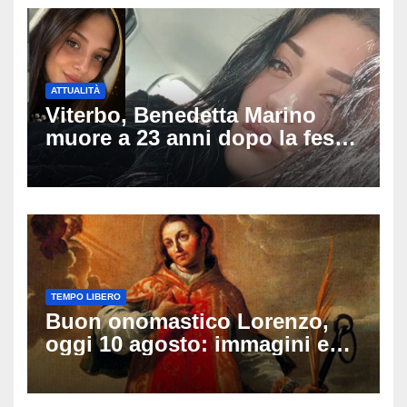
ATTUALITÀ
Viterbo, Benedetta Marino
muore a 23 anni dopo la festa
di compleanno: trovata senza
vita nell’ex consorzio, è giallo
sulle ultime ore
TEMPO LIBERO
Buon onomastico Lorenzo,
oggi 10 agosto: immagini e
gif di auguri da condividere
sui social