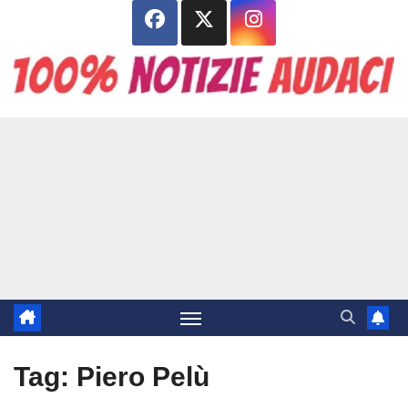
Salta
al
contenuto
Tag:
Piero Pelù