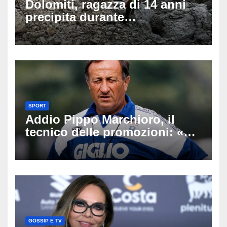
Dolomiti, ragazza di 14 anni
precipita durante
un’escursione: tragedia sul
Latemar davanti alla famiglia
SPORT
Addio Pippo Marchioro, il
tecnico delle promozioni: «Ha
scritto pagine indimenticabili
del nostro calcio»
GOSSIP E TV