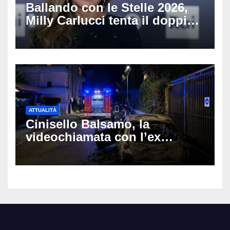
Ballando con le Stelle 2026,
Milly Carlucci tenta il doppio
colpo: tra i papabili Ornella
Muti e Monica Guerritore
ATTUALITÀ
Cinisello Balsamo, la
videochiamata con l’ex
fidanzata e il dramma: 35enne
lotta tra la vita e la morte