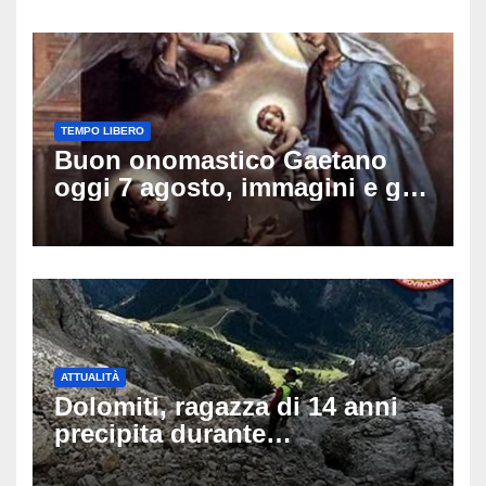
TEMPO LIBERO
Buon onomastico Gaetano
oggi 7 agosto, immagini e gif
di auguri da condividere sui
social
ATTUALITÀ
Dolomiti, ragazza di 14 anni
precipita durante
un’escursione: tragedia sul