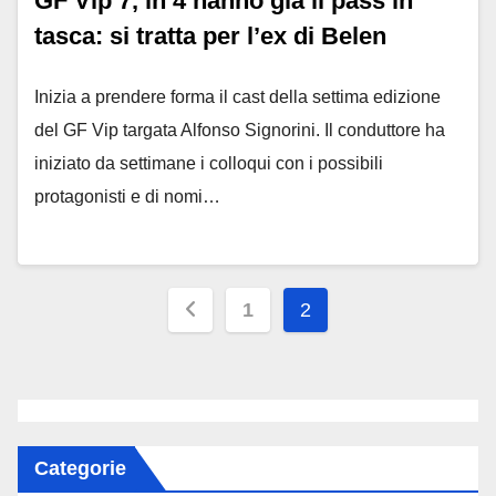
GF Vip 7, in 4 hanno già il pass in
tasca: si tratta per l’ex di Belen
Inizia a prendere forma il cast della settima edizione
del GF Vip targata Alfonso Signorini. Il conduttore ha
iniziato da settimane i colloqui con i possibili
protagonisti e di nomi…
Paginazione
1
2
degli
articoli
Categorie