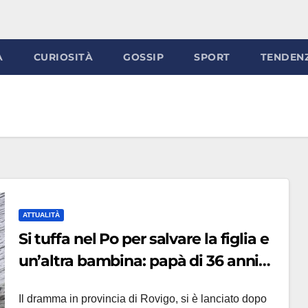
À
CURIOSITÀ
GOSSIP
SPORT
TENDEN
ATTUALITÀ
Si tuffa nel Po per salvare la figlia e
un’altra bambina: papà di 36 anni
disperso, ricerche senza sosta
Il dramma in provincia di Rovigo, si è lanciato dopo