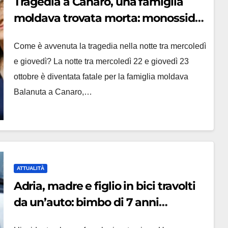
Tragedia a Canaro, una famiglia
moldava trovata morta: monossido
di carbonio fatale anche al gattino
Come è avvenuta la tragedia nella notte tra mercoledì
e giovedì? La notte tra mercoledì 22 e giovedì 23
ottobre è diventata fatale per la famiglia moldava
Balanuta a Canaro,…
ATTUALITÀ
Adria, madre e figlio in bici travolti
da un’auto: bimbo di 7 anni
gravissimo, famiglia già segnata dal