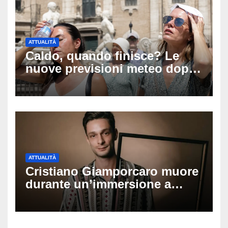
ATTUALITÀ
Caldo, quando finisce? Le
nuove previsioni meteo dopo
Ferragosto: ecco quando
potrebbe arrivare la svolta
ATTUALITÀ
Cristiano Giamporcaro muore
durante un’immersione a
Lampedusa: aperta
un’inchiesta per omicidio
nautico, cosa emerge sulla