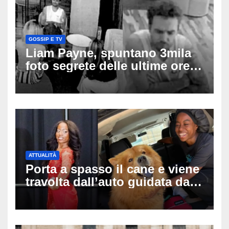
GOSSIP E TV
Liam Payne, spuntano 3mila
foto segrete delle ultime ore:
cosa è successo prima della
tragica caduta dall’hotel
ATTUALITÀ
Porta a spasso il cane e viene
travolta dall’auto guidata da
due bambini di 4 e 6 anni: l’ex
miss Kiara Bowling lotta tra la
vita e la morte