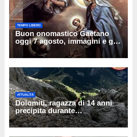
TEMPO LIBERO
Buon onomastico Gaetano
oggi 7 agosto, immagini e gif
di auguri da condividere sui
social
ATTUALITÀ
Dolomiti, ragazza di 14 anni
precipita durante
un’escursione: tragedia sul
Latemar davanti alla famiglia