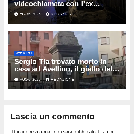
videochiamata con l’ex
fidanzata e il dramma: 35enne
AGO 6, 2026
REDAZIONE
lotta tra la vita e la morte
ATTUALITÀ
Sergio Tia trovato morto in
casa ad Avellino, il giallo della
porta socchiusa: disposta
AGO 6, 2026
REDAZIONE
l’autopsia
Lascia un commento
Il tuo indirizzo email non sarà pubblicato.
I campi