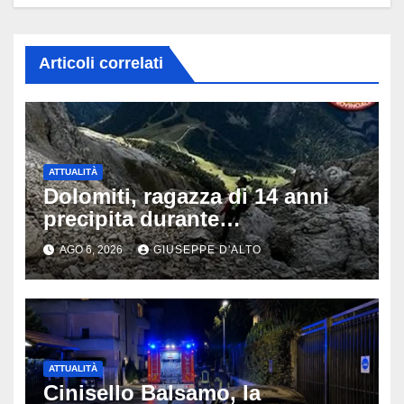
Articoli correlati
ATTUALITÀ
Dolomiti, ragazza di 14 anni
precipita durante
un’escursione: tragedia sul
AGO 6, 2026
GIUSEPPE D'ALTO
Latemar davanti alla famiglia
ATTUALITÀ
Cinisello Balsamo, la