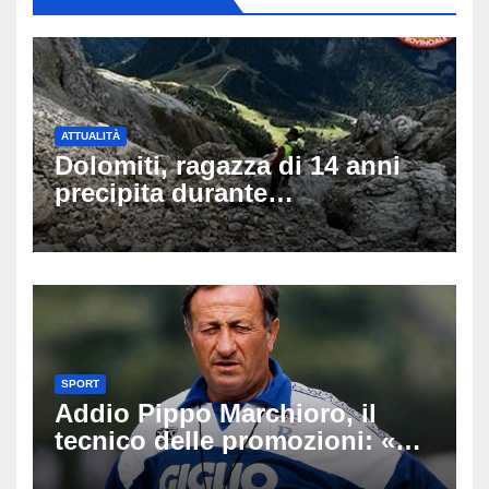
ATTUALITÀ
Dolomiti, ragazza di 14 anni
precipita durante
un’escursione: tragedia sul
Latemar davanti alla famiglia
SPORT
Addio Pippo Marchioro, il
tecnico delle promozioni: «Ha
scritto pagine indimenticabili