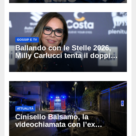
del nostro calcio»
GOSSIP E TV
Ballando con le Stelle 2026,
Milly Carlucci tenta il doppio
colpo: tra i papabili Ornella
Muti e Monica Guerritore
ATTUALITÀ
Cinisello Balsamo, la
videochiamata con l’ex
fidanzata e il dramma: 35enne