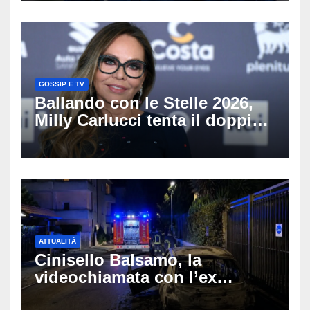
GOSSIP E TV
Ballando con le Stelle 2026,
Milly Carlucci tenta il doppio
colpo: tra i papabili Ornella
Muti e Monica Guerritore
ATTUALITÀ
Cinisello Balsamo, la
videochiamata con l’ex
fidanzata e il dramma: 35enne