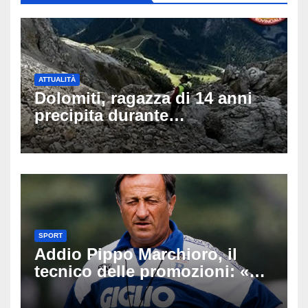
ATTUALITÀ
Dolomiti, ragazza di 14 anni
precipita durante
un’escursione: tragedia sul
Latemar davanti alla famiglia
SPORT
Addio Pippo Marchioro, il
tecnico delle promozioni: «Ha
scritto pagine indimenticabili
del nostro calcio»