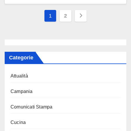
Paginazione
1
2
degli
articoli
Categorie
Attualità
Campania
Comunicati Stampa
Cucina