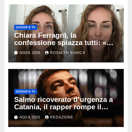
GOSSIP E TV
Chiara Ferragni, la
confessione spiazza tutti: «Un
mio ex voleva che mi rifacessi
AGO 8, 2026
ROSALYN BIANCA
il seno». Poi svela i ritocchi di
cui si è pentita
GOSSIP E TV
Salmo ricoverato d’urgenza a
Catania, il rapper rompe il
silenzio dopo la notte in
AGO 8, 2026
REDAZIONE
ospedale: come sta e cosa
succede al tour