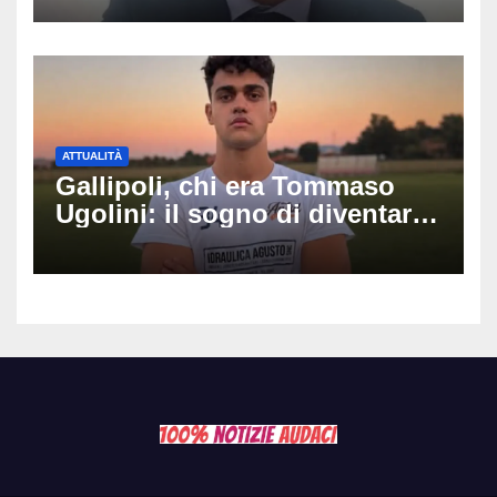
Fabio Calabrò e cosa è
successo
ATTUALITÀ
Gallipoli, chi era Tommaso
Ugolini: il sogno di diventare
medico e la fascia da
capitano, il dolore di Bologna
per il 19enne morto in mare