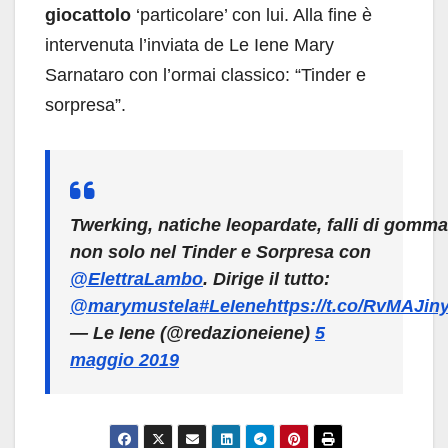
giocattolo
‘particolare’ con lui. Alla fine è
intervenuta l’inviata de Le Iene Mary
Sarnataro con l’ormai classico: “Tinder e
sorpresa”.
Twerking, natiche leopardate, falli di gomma
non solo nel Tinder e Sorpresa con
@ElettraLambo
. Dirige il tutto:
@marymustela
#LeIene
https://t.co/RvMAJi
— Le Iene (@redazioneiene)
5
maggio 2019