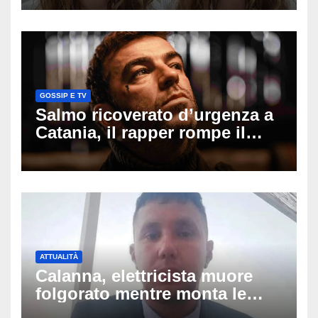
il seno». Poi svela i ritocchi di
cui si è pentita
GOSSIP E TV
Salmo ricoverato d’urgenza a
Catania, il rapper rompe il
silenzio dopo la notte in
ospedale: come sta e cosa
succede al tour
ATTUALITÀ
Calanna, elettricista muore
folgorato mentre monta le
luminarie della festa: chi era