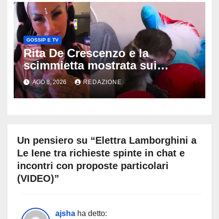
GOSSIP E TV
Rita De Crescenzo e la
scimmietta mostrata sui
social: scattano esposti, cosa
AGO 8, 2026
REDAZIONE
rischia l’influencer
Un pensiero su “Elettra Lamborghini a
Le Iene tra richieste spinte in chat e
incontri con proposte particolari
(VIDEO)”
ajsha
ha detto: