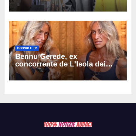
sul rogo: respinta la richiesta
di costituirsi parte civile
GOSSIP E TV
Bennu Gerede, ex
concorrente de L’Isola dei
Famosi fermata dopo una
diretta: cosa ha mostrato e
perché ora rischia un
processo