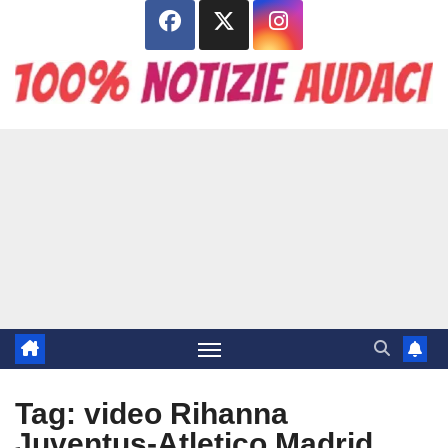
Salta
al
contenuto
Tag:
video Rihanna
Juventus-Atletico Madrid