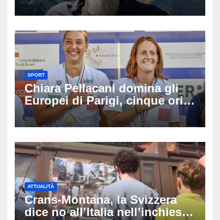
aspettate di sapere se siete
allergici»
SPORT
Chiara Pellacani domina gli
Europei di Parigi, cinque ori
in cinque gare: ‘Nel sincro
siamo da medaglia olimpica’
ATTUALITÀ
Crans-Montana, la Svizzera
dice no all’Italia nell’inchiesta