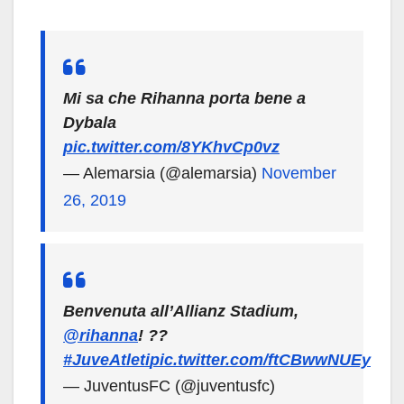
Mi sa che Rihanna porta bene a
Dybala
pic.twitter.com/8YKhvCp0vz
— Alemarsia (@alemarsia)
November
26, 2019
Benvenuta all’Allianz Stadium,
@rihanna
! ??
#JuveAtleti
pic.twitter.com/ftCBwwNUEy
— JuventusFC (@juventusfc)