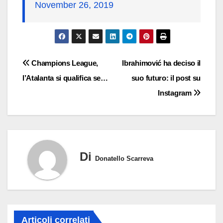
November 26, 2019
Navigazione
Champions League,
Ibrahimović ha deciso il
l’Atalanta si qualifica se…
suo futuro: il post su
articoli
Instagram
Di
Donatello Scarreva
Articoli correlati