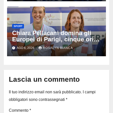
SPORT
Chiara Pellacani domina gli
Europei di Parigi, cinque ori in
cinque gare: ‘Nel sincro siamo
AGO 6, 2026
ROSALYN BIANCA
da medaglia olimpica’
Lascia un commento
Il tuo indirizzo email non sarà pubblicato.
I campi
obbligatori sono contrassegnati
*
Commento
*