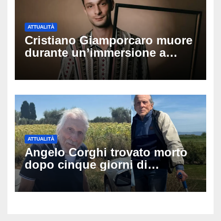
ATTUALITÀ
Cristiano Giamporcaro muore
durante un’immersione a
Lampedusa: aperta
un’inchiesta per omicidio
nautico, cosa emerge sulla
tragedia
ATTUALITÀ
Angelo Corghi trovato morto
dopo cinque giorni di
ricerche: il giallo dell’80enne
scomparso dopo essere
uscito dall’Inps a Grosseto