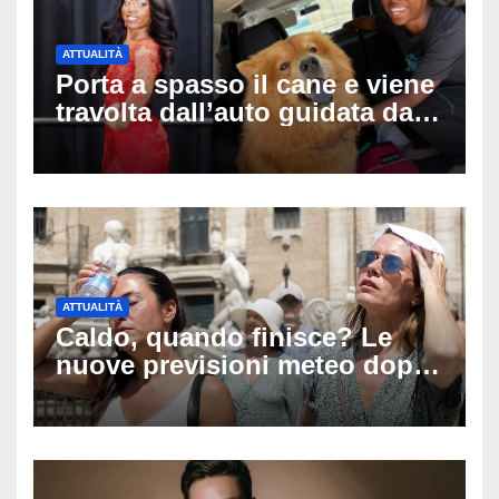
ATTUALITÀ
Porta a spasso il cane e viene
travolta dall’auto guidata da
due bambini di 4 e 6 anni: l’ex
miss Kiara Bowling lotta tra la
vita e la morte
ATTUALITÀ
Caldo, quando finisce? Le
nuove previsioni meteo dopo
Ferragosto: ecco quando
potrebbe arrivare la svolta