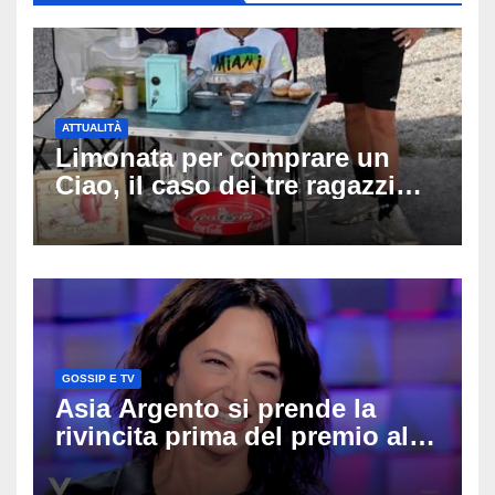
ATTUALITÀ
Limonata per comprare un
Ciao, il caso dei tre ragazzi
divide l’Italia: Fedriga li invita
in Regione, Vannacci li
difende
GOSSIP E TV
Asia Argento si prende la
rivincita prima del premio alla
carriera: «Mi chiamano
raccomandata e cagna»