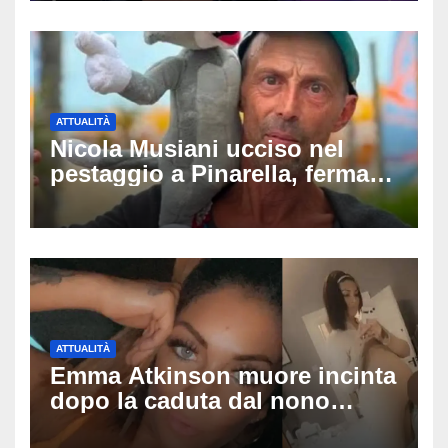
ATTUALITÀ
Nicola Musiani ucciso nel
pestaggio a Pinarella, fermati
quattro giovani: la svolta
dopo video, intercettazioni e
pedinamenti
ATTUALITÀ
Emma Atkinson muore incinta
dopo la caduta dal nono
piano: la figlia nasce 30