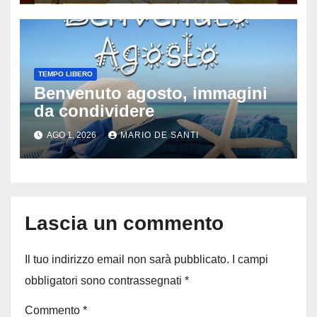
TEMPO LIBERO
Benvenuto agosto, immagini
da condividere
AGO 1, 2026
MARIO DE SANTI
Lascia un commento
Il tuo indirizzo email non sarà pubblicato.
I campi
obbligatori sono contrassegnati
*
Commento
*