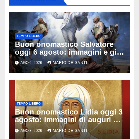
TEMPO LIBERO
Buon onomastico Salvatore
oggi 6 agosto: immagini e gif
di auguri da condividere
AGO 6, 2026
MARIO DE SANTI
TEMPO LIBERO
Buon onomastico Lidia oggi 3
agosto: immagini di auguri da
condividere
AGO 3, 2026
MARIO DE SANTI