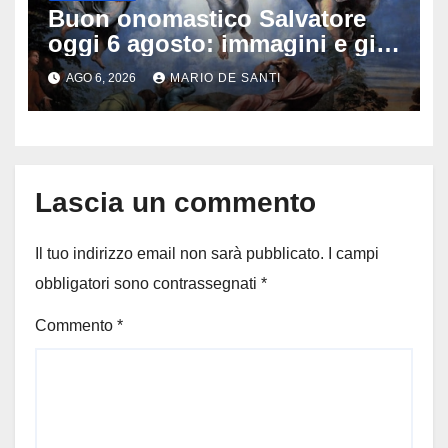
Buon onomastico Salvatore
oggi 6 agosto: immagini e gif
di auguri da condividere
AGO 6, 2026
MARIO DE SANTI
Lascia un commento
Il tuo indirizzo email non sarà pubblicato.
I campi
obbligatori sono contrassegnati
*
Commento
*