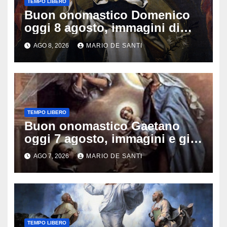
TEMPO LIBERO
Buon onomastico Domenico
oggi 8 agosto, immagini di
auguri da condividere
AGO 8, 2026
MARIO DE SANTI
TEMPO LIBERO
Buon onomastico Gaetano
oggi 7 agosto, immagini e gif
di auguri da condividere sui
AGO 7, 2026
MARIO DE SANTI
social
TEMPO LIBERO