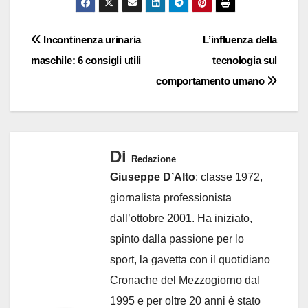
Navigazione
Incontinenza urinaria
L’influenza della
maschile: 6 consigli utili
tecnologia sul
articoli
comportamento umano
Di
Redazione
Giuseppe D’Alto
: classe 1972,
giornalista professionista
dall’ottobre 2001. Ha iniziato,
spinto dalla passione per lo
sport, la gavetta con il quotidiano
Cronache del Mezzogiorno dal
1995 e per oltre 20 anni è stato