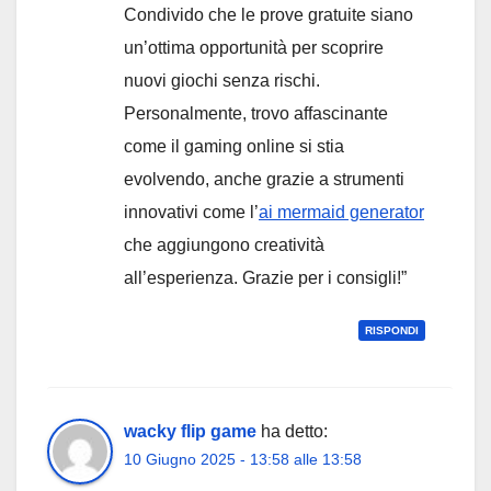
Condivido che le prove gratuite siano
un’ottima opportunità per scoprire
nuovi giochi senza rischi.
Personalmente, trovo affascinante
come il gaming online si stia
evolvendo, anche grazie a strumenti
innovativi come l’
ai mermaid generator
che aggiungono creatività
all’esperienza. Grazie per i consigli!”
RISPONDI
wacky flip game
ha detto:
10 Giugno 2025 - 13:58 alle 13:58