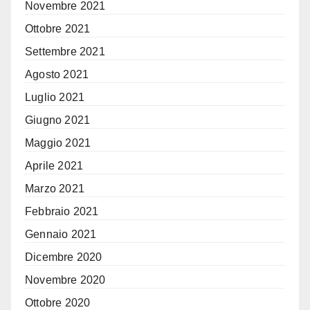
Novembre 2021
Ottobre 2021
Settembre 2021
Agosto 2021
Luglio 2021
Giugno 2021
Maggio 2021
Aprile 2021
Marzo 2021
Febbraio 2021
Gennaio 2021
Dicembre 2020
Novembre 2020
Ottobre 2020