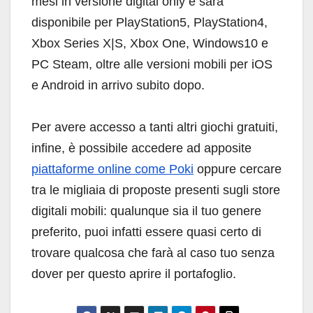
mesi in versione digital only e sarà
disponibile per PlayStation5, PlayStation4,
Xbox Series X|S, Xbox One, Windows10 e
PC Steam, oltre alle versioni mobili per iOS
e Android in arrivo subito dopo.
Per avere accesso a tanti altri giochi gratuiti,
infine, è possibile accedere ad apposite
piattaforme online come Poki
oppure cercare
tra le migliaia di proposte presenti sugli store
digitali mobili: qualunque sia il tuo genere
preferito, puoi infatti essere quasi certo di
trovare qualcosa che farà al caso tuo senza
dover per questo aprire il portafoglio.