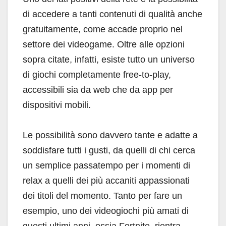
di accedere a tanti contenuti di qualità anche
gratuitamente, come accade proprio nel
settore dei videogame. Oltre alle opzioni
sopra citate, infatti, esiste tutto un universo
di giochi completamente free-to-play,
accessibili sia da web che da app per
dispositivi mobili.
Le possibilità sono davvero tante e adatte a
soddisfare tutti i gusti, da quelli di chi cerca
un semplice passatempo per i momenti di
relax a quelli dei più accaniti appassionati
dei titoli del momento. Tanto per fare un
esempio, uno dei videogiochi più amati di