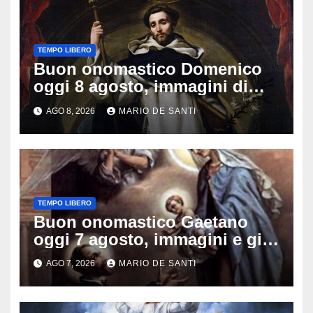
TEMPO LIBERO
Buon onomastico Domenico
oggi 8 agosto, immagini di
auguri da condividere
AGO 8, 2026
MARIO DE SANTI
TEMPO LIBERO
Buon onomastico Gaetano
oggi 7 agosto, immagini e gif
di auguri da condividere sui
AGO 7, 2026
MARIO DE SANTI
social