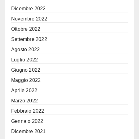
Dicembre 2022
Novembre 2022
Ottobre 2022
Settembre 2022
Agosto 2022
Luglio 2022
Giugno 2022
Maggio 2022
Aprile 2022
Marzo 2022
Febbraio 2022
Gennaio 2022
Dicembre 2021