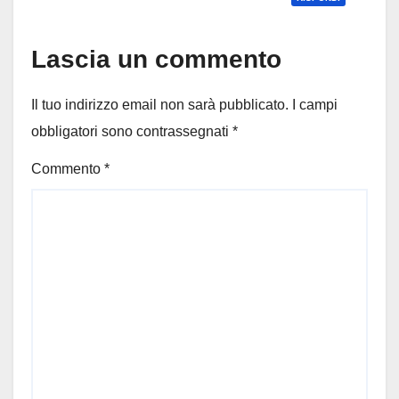
Lascia un commento
Il tuo indirizzo email non sarà pubblicato.
I campi
obbligatori sono contrassegnati
*
Commento
*