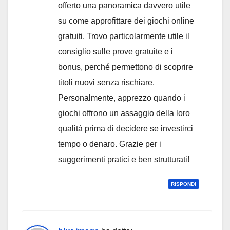
offerto una panoramica davvero utile
su come approfittare dei giochi online
gratuiti. Trovo particolarmente utile il
consiglio sulle prove gratuite e i
bonus, perché permettono di scoprire
titoli nuovi senza rischiare.
Personalmente, apprezzo quando i
giochi offrono un assaggio della loro
qualità prima di decidere se investirci
tempo o denaro. Grazie per i
suggerimenti pratici e ben strutturati!
RISPONDI