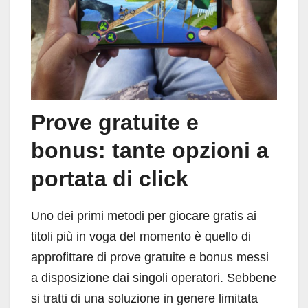
Prove gratuite e
bonus: tante opzioni a
portata di click
Uno dei primi metodi per giocare gratis ai
titoli più in voga del momento è quello di
approfittare di prove gratuite e bonus messi
a disposizione dai singoli operatori. Sebbene
si tratti di una soluzione in genere limitata