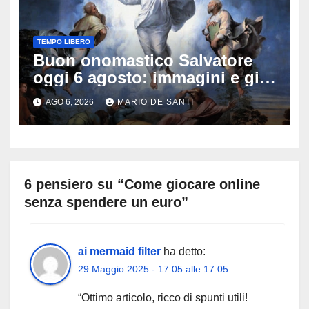
TEMPO LIBERO
Buon onomastico Salvatore
oggi 6 agosto: immagini e gif
di auguri da condividere
AGO 6, 2026
MARIO DE SANTI
6 pensiero su “Come giocare online
senza spendere un euro”
ai mermaid filter
ha detto:
29 Maggio 2025 - 17:05 alle 17:05
“Ottimo articolo, ricco di spunti utili!