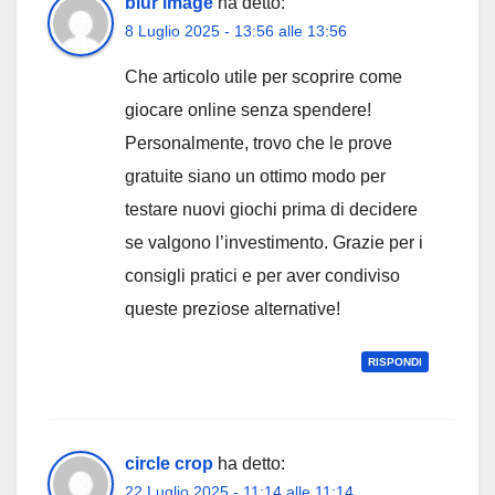
blur image
ha detto:
8 Luglio 2025 - 13:56 alle 13:56
Che articolo utile per scoprire come
giocare online senza spendere!
Personalmente, trovo che le prove
gratuite siano un ottimo modo per
testare nuovi giochi prima di decidere
se valgono l’investimento. Grazie per i
consigli pratici e per aver condiviso
queste preziose alternative!
RISPONDI
circle crop
ha detto:
22 Luglio 2025 - 11:14 alle 11:14