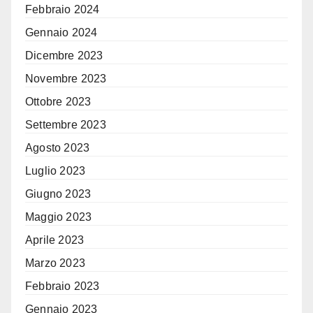
Febbraio 2024
Gennaio 2024
Dicembre 2023
Novembre 2023
Ottobre 2023
Settembre 2023
Agosto 2023
Luglio 2023
Giugno 2023
Maggio 2023
Aprile 2023
Marzo 2023
Febbraio 2023
Gennaio 2023