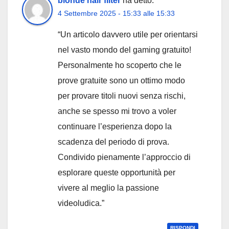
blonde hair filter
ha detto:
4 Settembre 2025 - 15:33 alle 15:33
“Un articolo davvero utile per orientarsi
nel vasto mondo del gaming gratuito!
Personalmente ho scoperto che le
prove gratuite sono un ottimo modo
per provare titoli nuovi senza rischi,
anche se spesso mi trovo a voler
continuare l’esperienza dopo la
scadenza del periodo di prova.
Condivido pienamente l’approccio di
esplorare queste opportunità per
vivere al meglio la passione
videoludica.”
RISPONDI