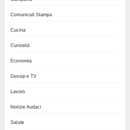
Comunicati Stampa
Cucina
Curiosità
Economia
Gossip e TV
Lavoro
Notizie Audaci
Salute