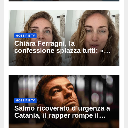
verso la serenità
GOSSIP E TV
Chiara Ferragni, la
confessione spiazza tutti: «Un
mio ex voleva che mi rifacessi
il seno». Poi svela i ritocchi di
cui si è pentita
GOSSIP E TV
Salmo ricoverato d’urgenza a
Catania, il rapper rompe il
silenzio dopo la notte in