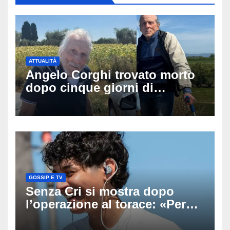
ATTUALITÀ
Angelo Corghi trovato morto
dopo cinque giorni di
ricerche: il giallo dell’80enne
scomparso dopo essere
uscito dall’Inps a Grosseto
GOSSIP E TV
Senza Cri si mostra dopo
l’operazione al torace: «Per
anni mi sentivo in trappola», il
racconto sul difficile percorso