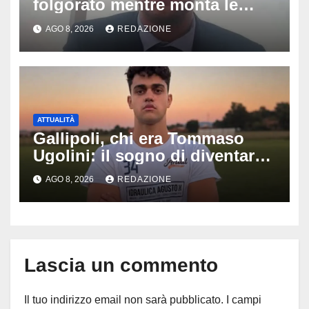
folgorato mentre monta le
luminarie della festa: chi era
AGO 8, 2026
REDAZIONE
Fabio Calabrò e cosa è
successo
ATTUALITÀ
Gallipoli, chi era Tommaso
Ugolini: il sogno di diventare
medico e la fascia da
AGO 8, 2026
REDAZIONE
capitano, il dolore di Bologna
per il 19enne morto in mare
Lascia un commento
Il tuo indirizzo email non sarà pubblicato.
I campi