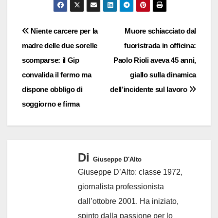
Navigazione
Niente carcere per la
Muore schiacciato dal
madre delle due sorelle
fuoristrada in officina:
articoli
scomparse: il Gip
Paolo Rioli aveva 45 anni,
convalida il fermo ma
giallo sulla dinamica
dispone obbligo di
dell’incidente sul lavoro
soggiorno e firma
Di
Giuseppe D'Alto
Giuseppe D’Alto: classe 1972,
giornalista professionista
dall’ottobre 2001. Ha iniziato,
spinto dalla passione per lo