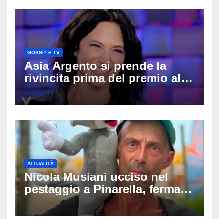
difende
GOSSIP E TV
Asia Argento si prende la
rivincita prima del premio alla
carriera: «Mi chiamano
raccomandata e cagna»
ATTUALITÀ
Nicola Musiani ucciso nel
pestaggio a Pinarella, fermati
quattro giovani: la svolta
dopo video, intercettazioni e