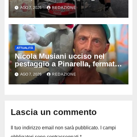
divide l’Italia: Fedriga li invita
AGO 7, 2026
REDAZIONE
in Regione, Vannacci li
difende
ATTUALITÀ
Nicola Musiani ucciso nel
pestaggio a Pinarella, fermati
quattro giovani: la svolta
AGO 7, 2026
REDAZIONE
dopo video, intercettazioni e
pedinamenti
Lascia un commento
Il tuo indirizzo email non sarà pubblicato.
I campi
obbligatori sono contrassegnati
*