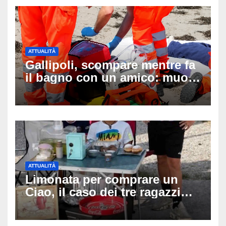
ATTUALITÀ
Gallipoli, scompare mentre fa
il bagno con un amico: muore
a 19 anni dopo 45 minuti di
disperati tentativi di
rianimazione
ATTUALITÀ
Limonata per comprare un
Ciao, il caso dei tre ragazzi
divide l’Italia: Fedriga li invita
in Regione, Vannacci li