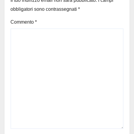
Il tuo indirizzo email non sarà pubblicato.
I campi
obbligatori sono contrassegnati
*
Commento
*