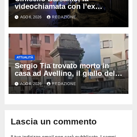
videochiamata con l’ex
fidanzata e il dramma: 35enne
AGO 6, 2026
REDAZIONE
lotta tra la vita e la morte
ATTUALITÀ
Sergio Tia trovato morto in
casa ad Avellino, il giallo della
porta socchiusa: disposta
AGO 6, 2026
REDAZIONE
l’autopsia
Lascia un commento