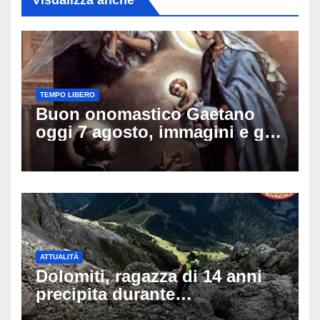
TEMPO LIBERO
Buon onomastico Gaetano
oggi 7 agosto, immagini e gif
di auguri da condividere sui
social
ATTUALITÀ
Dolomiti, ragazza di 14 anni
precipita durante
un’escursione: tragedia sul