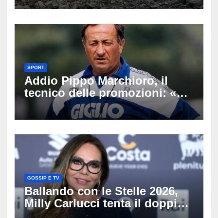
Latemar davanti alla famiglia
SPORT
Addio Pippo Marchioro, il
tecnico delle promozioni: «Ha
scritto pagine indimenticabili
del nostro calcio»
GOSSIP E TV
Ballando con le Stelle 2026,
Milly Carlucci tenta il doppio
colpo: tra i papabili Ornella